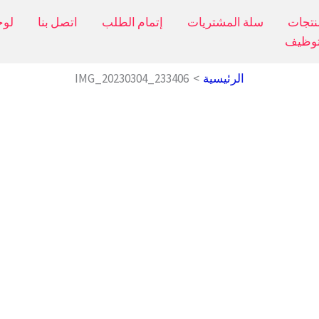
نتجات
سلة المشتريات
إتمام الطلب
اتصل بنا
لوح
توظيف
الرئيسية
IMG_20230304_233406