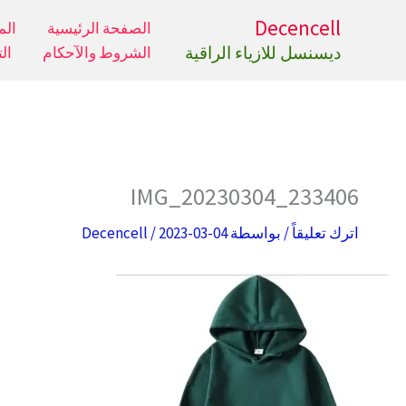
خطي
Decencell
الصفحة الرئيسية
الم
لى
ديسنسل للازياء الراقية
الشروط والآحكام
ال
لمحتوى
IMG_20230304_233406
اترك تعليقاً
/ بواسطة
2023-03-04
/
Decencell